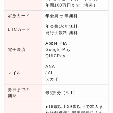
年間100万円まで（海外）
家族カード
年会費:永年無料
年会費:永年無料
ETCカード
発行手数料:無料
Apple Pay
電子決済
Google Pay
QUICPay
ANA
マイル
JAL
スカイ
発行までの
最短5分（※1）
期間
●18歳以上39歳以下で本人ま
たは配偶者に安定継続収入の