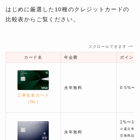
はじめに厳選した10種のクレジットカードの
比較表からご覧ください。
スクロールできます
カード名
年会費
ポイント
永年無料
0.5%〜
三井住友カード
（NL）
1%〜10.
※還元率は
永年無料
交換商品に