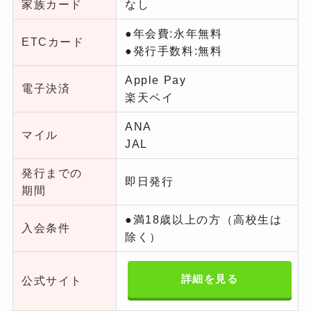
家族カード
なし
●年会費:永年無料
ETCカード
●発行手数料:無料
Apple Pay
電子決済
楽天ペイ
ANA
マイル
JAL
発行までの
即日発行
期間
●満18歳以上の方（高校生は
入会条件
除く）
詳細を見る
公式サイト