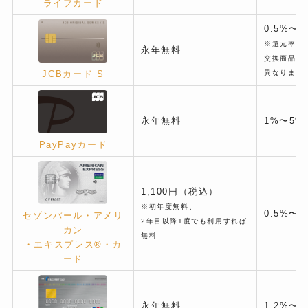
ライフカード
0.5%〜1
※還元率は
永年無料
交換商品に
異なります
JCBカード S
永年無料
1%〜5%
PayPayカード
1,100円（税込）
※初年度無料、
0.5%〜2
セゾンパール・アメリ
2年目以降1度でも利用すれば
カン
無料
・エキスプレス®・カ
ード
永年無料
1.2%〜4