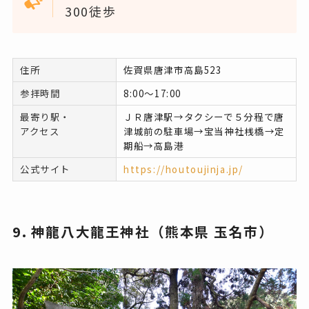
300徒歩
住所
佐賀県唐津市高島523
参拝時間
8:00～17:00
最寄り駅・
ＪＲ唐津駅→タクシーで５分程で唐
アクセス
津城前の駐車場→宝当神社桟橋→定
期船→高島港
公式サイト
https://houtoujinja.jp/
9. 神龍八大龍王神社（熊本県 玉名市）