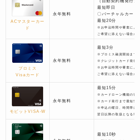
（自動契約機発行カ
最短即日
永年無料
〇バーチャルカード
最短20分
ACマスターカー
※お申込時間や審査によ
ド
ご希望に添えない場合が
最短3分
※プロミス融資開始まで
永年無料
※クレジットカード発行は
※お申込時間や審査によ
プロミス
ご希望に添えない場合が
Visaカード
最短15分
※カードローン機能の審
永年無料
※カード発行まで最短5営
※申込の曜日、時間帯に
モビットVISA-W
翌日以降の取扱となる場
最短10秒