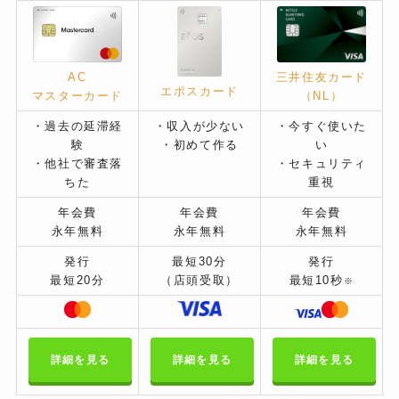
三井住友カード
AC
エポスカード
（NL）
マスターカード
・過去の延滞経
・収入が少ない
・今すぐ使いた
験
・初めて作る
い
・他社で審査落
・セキュリティ
ちた
重視
年会費
年会費
年会費
永年無料
永年無料
永年無料
発行
最短30分
発行
最短20分
（店頭受取）
最短10秒
※
詳細を見る
詳細を見る
詳細を見る