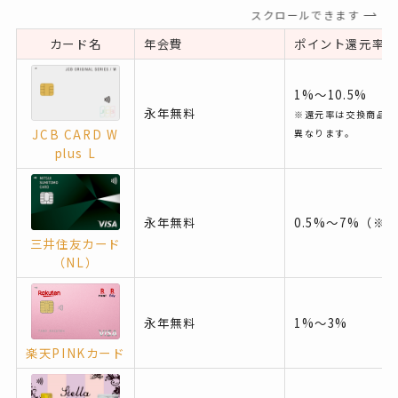
スクロールできます
カード名
年会費
ポイント還元率
1%〜10.5%
永年無料
※還元率は交換商品に
JCB CARD W
異なります。
plus L
永年無料
0.5%〜7%（※
三井住友カード
（NL）
永年無料
1%〜3%
楽天PINKカード