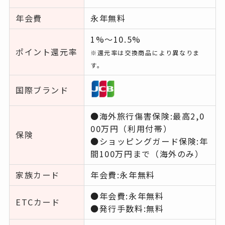
年会費
永年無料
1%〜10.5%
ポイント還元率
※還元率は交換商品により異なりま
す。
国際ブランド
●海外旅行傷害保険:最高2,0
00万円（利用付帯）
保険
●ショッピングガード保険:年
間100万円まで（海外のみ）
家族カード
年会費:永年無料
●年会費:永年無料
ETCカード
●発行手数料:無料